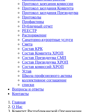
Протокол зазесания комиссии
Протокол заседания Комитета
Протокол заседания Президиума
Протоколы
Профактивы
Публичный отчет
РЕЕСТР
Распоряжение
Санаторно-курортные услуги
Смета
Состав КРК
Состав Комитета ХРОП
Состав Президиума СМП
Состав Президиума ХРОП
Состав комиссий ХРОП
Устав
Школа профсоюзного актива
коллективное соглашение
списки
Вопросы и ответы
Контакты
Главная
О Нас
Строка
Комитет Республиканской Организации