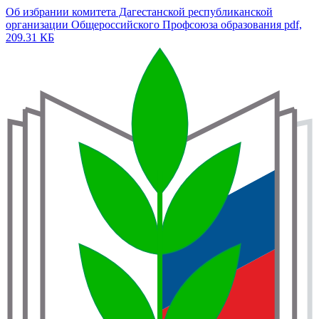
Об избрании комитета Дагестанской республиканской
организации Общероссийского Профсоюза образования
pdf,
209.31 КБ