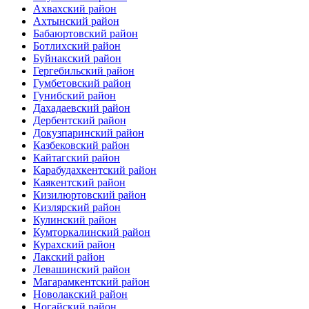
Ахвахский район
Ахтынский район
Бабаюртовский район
Ботлихский район
Буйнакский район
Гергебильский район
Гумбетовский район
Гунибский район
Дахадаевский район
Дербентский район
Докузпаринский район
Казбековский район
Кайтагский район
Карабудахкентский район
Каякентский район
Кизилюртовский район
Кизлярский район
Кулинский район
Кумторкалинский район
Курахский район
Лакский район
Левашинский район
Магарамкентский район
Новолакский район
Ногайский район