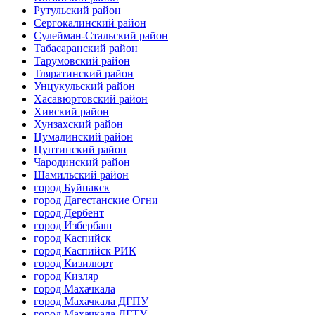
Рутульский район
Сергокалинский район
Сулейман-Стальский район
Табасаранский район
Тарумовский район
Тляратинский район
Унцукульский район
Хасавюртовский район
Хивский район
Хунзахский район
Цумадинский район
Цунтинский район
Чародинский район
Шамильский район
город Буйнакск
город Дагестанские Огни
город Дербент
город Избербаш
город Каспийск
город Каспийск РИК
город Кизилюрт
город Кизляр
город Махачкала
город Махачкала ДГПУ
город Махачкала ДГТУ