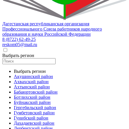
Дагестанская республиканская организация
Профессионального Союза работников народного
образования и науки Российской Федерации
8 (8722) 62-49-25
reskom05@mail.ru
Выбрать регион
Выбрать регион
Акушинский район
Ахвахский район
Ахтынский район
Бабаюртовский район
Ботлихский район
Буйнакский район
Гергебильский район
Гумбетовский район
Гунибский район
Дахадаевский район
Дербентский район