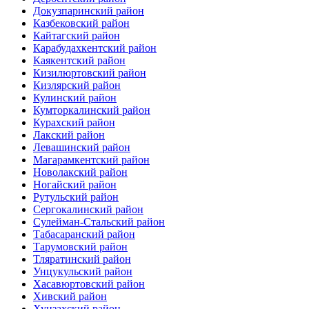
Докузпаринский район
Казбековский район
Кайтагский район
Карабудахкентский район
Каякентский район
Кизилюртовский район
Кизлярский район
Кулинский район
Кумторкалинский район
Курахский район
Лакский район
Левашинский район
Магарамкентский район
Новолакский район
Ногайский район
Рутульский район
Сергокалинский район
Сулейман-Стальский район
Табасаранский район
Тарумовский район
Тляратинский район
Унцукульский район
Хасавюртовский район
Хивский район
Хунзахский район