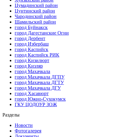
Цумадинский район
Цунтинский район
Чародинский район
Шамильский район
город Буйнакск
город Дагестанские Огни
город Дербент
город Избербаш
город Каспийск
город Каспийск РИК
город Кизилюрт
город Кизляр
город Махачкала
город Махачкала ДГПУ
город Махачкала ДГТУ
город Махачкала ДГУ
город Хасавюрт
город Южно-Сухокумск
ГКУ ЦОДОУР ЗОЖ
Разделы
Новости
Фотогалерея
Документы