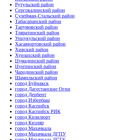
Рутульский район
Сергокалинский район
Сулейман-Стальский район
Табасаранский район
Тарумовский район
Тляратинский район
Унцукульский район
Хасавюртовский район
Хивский район
Хунзахский район
Цумадинский район
Цунтинский район
Чародинский район
Шамильский район
город Буйнакск
город Дагестанские Огни
город Дербент
город Избербаш
город Каспийск
город Каспийск РИК
город Кизилюрт
город Кизляр
город Махачкала
город Махачкала ДГПУ
город Махачкала ДГТУ