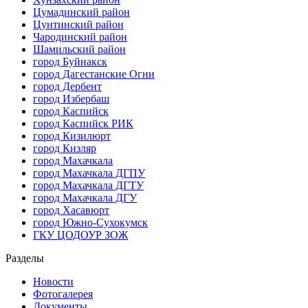
Цумадинский район
Цунтинский район
Чародинский район
Шамильский район
город Буйнакск
город Дагестанские Огни
город Дербент
город Избербаш
город Каспийск
город Каспийск РИК
город Кизилюрт
город Кизляр
город Махачкала
город Махачкала ДГПУ
город Махачкала ДГТУ
город Махачкала ДГУ
город Хасавюрт
город Южно-Сухокумск
ГКУ ЦОДОУР ЗОЖ
Разделы
Новости
Фотогалерея
Документы