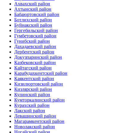
Ахвахский район
Ахтынский район
Бабаюртовский район
Ботлихский район
Буйнакский район
Гергебильский район
Гумбетовский район
Гунибский район
Дахадаевский район
Дербентский район
Докузпаринский район
Казбековский район
Кайтагский район
Карабудахкентский район
Каякентский район
Кизилюртовский район
Кизлярский район
Кулинский район
Кумторкалинский район
Курахский район
Лакский район
Левашинский район
Магарамкентский район
Новолакский район
Ногайский район