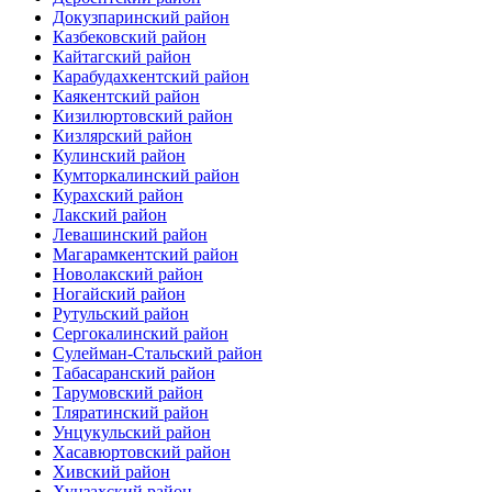
Докузпаринский район
Казбековский район
Кайтагский район
Карабудахкентский район
Каякентский район
Кизилюртовский район
Кизлярский район
Кулинский район
Кумторкалинский район
Курахский район
Лакский район
Левашинский район
Магарамкентский район
Новолакский район
Ногайский район
Рутульский район
Сергокалинский район
Сулейман-Стальский район
Табасаранский район
Тарумовский район
Тляратинский район
Унцукульский район
Хасавюртовский район
Хивский район
Хунзахский район