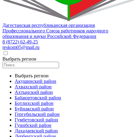
Дагестанская республиканская организация
Профессионального Союза работников народного
образования и науки Российской Федерации
8 (8722) 62-49-25
reskom05@mail.ru
Выбрать регион
Выбрать регион
Акушинский район
Ахвахский район
Ахтынский район
Бабаюртовский район
Ботлихский район
Буйнакский район
Гергебильский район
Гумбетовский район
Гунибский район
Дахадаевский район
Дербентский район