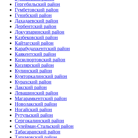
Гергебильский район
Гумбетовский район
Гунибский район
Дахадаевский район
Дербентский район
Докузпаринский район
Казбековский район
Кайтагский район
Карабудахкентский район
Каякентский район
Кизилюртовский район
Кизлярский район
Кулинский район
Кумторкалинский район
Курахский район
Лакский район
Левашинский район
Магарамкентский район
Новолакский район
Ногайский район
Рутульский район
Сергокалинский район
Сулейман-Стальский район
Табасаранский район
Тарумовский район