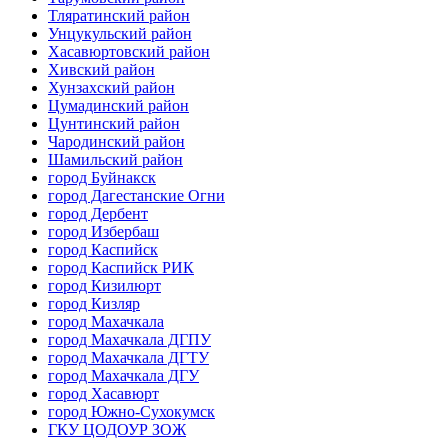
Тляратинский район
Унцукульский район
Хасавюртовский район
Хивский район
Хунзахский район
Цумадинский район
Цунтинский район
Чародинский район
Шамильский район
город Буйнакск
город Дагестанские Огни
город Дербент
город Избербаш
город Каспийск
город Каспийск РИК
город Кизилюрт
город Кизляр
город Махачкала
город Махачкала ДГПУ
город Махачкала ДГТУ
город Махачкала ДГУ
город Хасавюрт
город Южно-Сухокумск
ГКУ ЦОДОУР ЗОЖ