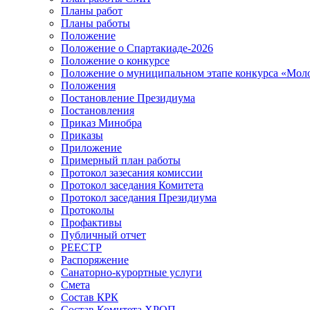
Планы работ
Планы работы
Положение
Положение о Спартакиаде-2026
Положение о конкурсе
Положение о муниципальном этапе конкурса «Мол
Положения
Постановление Президиума
Постановления
Приказ Минобра
Приказы
Приложение
Примерный план работы
Протокол зазесания комиссии
Протокол заседания Комитета
Протокол заседания Президиума
Протоколы
Профактивы
Публичный отчет
РЕЕСТР
Распоряжение
Санаторно-курортные услуги
Смета
Состав КРК
Состав Комитета ХРОП