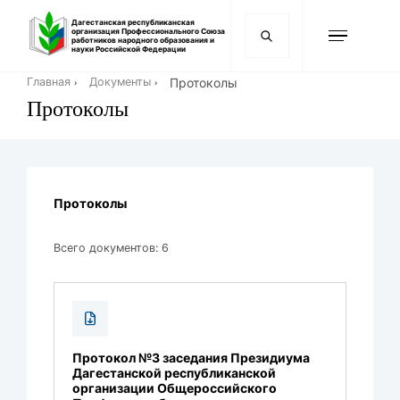
Перейти
Дагестанская республиканская
к
организация Профессионального Союза
работников народного образования и
основному
науки Российской Федерации
содержанию
Строка
Протоколы
Главная
Документы
навигации
Протоколы
Протоколы
Всего документов: 6
Протокол №3 заседания Президиума
Дагестанской республиканской
организации Общероссийского