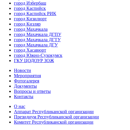
город Избербаш
город Каспийск
город Каспийск РИК
город Кизилюрт
город Кизляр
город Махачкала
город Махачкала ДГПУ
город Махачкала ДГТУ
город Махачкала ДГУ
город Хасавюрт
город Южно-Сухокумск
ГКУ ЦОДОУР ЗОЖ
Новости
Мероприятия
Фотогалерея
Документы
Вопросы и ответы
Контакты
О нас
Аппарат Республиканской организации
Президиум Республиканской организации
Комитет Республиканской организации