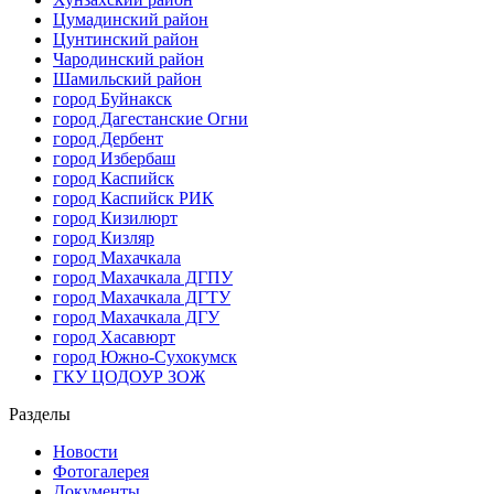
Цумадинский район
Цунтинский район
Чародинский район
Шамильский район
город Буйнакск
город Дагестанские Огни
город Дербент
город Избербаш
город Каспийск
город Каспийск РИК
город Кизилюрт
город Кизляр
город Махачкала
город Махачкала ДГПУ
город Махачкала ДГТУ
город Махачкала ДГУ
город Хасавюрт
город Южно-Сухокумск
ГКУ ЦОДОУР ЗОЖ
Разделы
Новости
Фотогалерея
Документы