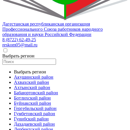
Дагестанская республиканская организация
Профессионального Союза работников народного
образования и науки Российской Федерации
8 (8722) 62-49-25
reskom05@mail.ru
Выбрать регион
Выбрать регион
Акушинский район
Ахвахский район
Ахтынский район
Бабаюртовский район
Ботлихский район
Буйнакский район
Гергебильский район
Гумбетовский район
Гунибский район
Дахадаевский район
Дербентский район