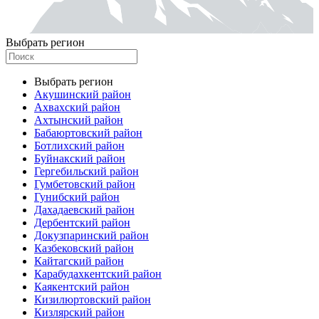
Выбрать регион
Выбрать регион
Акушинский район
Ахвахский район
Ахтынский район
Бабаюртовский район
Ботлихский район
Буйнакский район
Гергебильский район
Гумбетовский район
Гунибский район
Дахадаевский район
Дербентский район
Докузпаринский район
Казбековский район
Кайтагский район
Карабудахкентский район
Каякентский район
Кизилюртовский район
Кизлярский район