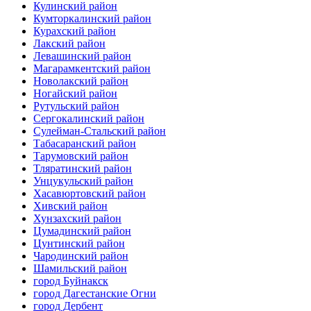
Кулинский район
Кумторкалинский район
Курахский район
Лакский район
Левашинский район
Магарамкентский район
Новолакский район
Ногайский район
Рутульский район
Сергокалинский район
Сулейман-Стальский район
Табасаранский район
Тарумовский район
Тляратинский район
Унцукульский район
Хасавюртовский район
Хивский район
Хунзахский район
Цумадинский район
Цунтинский район
Чародинский район
Шамильский район
город Буйнакск
город Дагестанские Огни
город Дербент