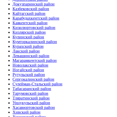
Докузпаринский район
Казбековский район
Кайтагский район
Карабудахкентский район
Каякентский район
Кизилюртовский район
Кизлярский район
Кулинский район
Кумторкалинский район
Курахский район
Лакский район
Левашинский район
Магарамкентский район
Новолакский район
Ногайский район
Рутульский район
Сергокалинский район
Сулейман-Стальский район
Табасаранский район
Тарумовский район
Тляратинский район
Унцукульский район
Хасавюртовский район
Хивский район
Хунзахский район