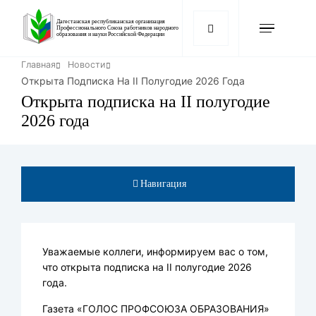
Перейти
к
Дагестанская республиканская организация
Профессионального Союза работников народного
образования и науки Российской Федерации
основному
содержанию
Строка
Главная
Новости
навигации
Открыта Подписка На II Полугодие 2026 Года
Открыта подписка на II полугодие
2026 года
Навигация
Уважаемые коллеги, информируем вас о том,
что открыта подписка на II полугодие 2026
года.
Газета «ГОЛОС ПРОФСОЮЗА ОБРАЗОВАНИЯ»