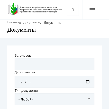
Перейти
к
Дагестанская республиканская организация
Профессионального Союза работников народного
образования и науки Российской Федерации
основному
содержанию
Строка
Документы
Главная
Документы
навигации
Документы
Заголовок
Дата принятия
Дата
Тип документа