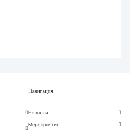
ическая копилка
ические материалы
КЛАТУРА ДЕЛ
тивно правовые акты
ение опыта
евое соглашение
ы
Навигация
 труда
Новости
работы Комиссии по
ым вопросам на 2026г.
Мероприятия