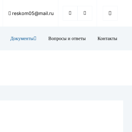
reskom05@mail.ru
Документы
Вопросы и ответы
Контакты
РК
отека
ая карточка
союзная работа
мация
риятия