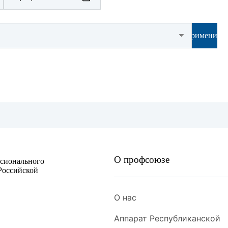
Метод
Применить
Метод
НОМЕН
Норма
Обобщ
Отрасл
Отчет
О профсоюзе
ссионального
Российской
Охрана
О нас
ПЛАН 
правов
Аппарат Республиканской