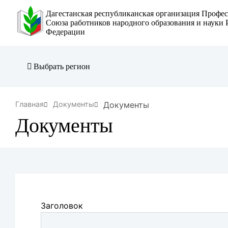
Перейти
Дагестанская республиканская организация Профе
к
Союза работников народного образования и науки 
Федерации
основному
содержанию
Выбрать регион
Строка
Документы
Главная
Документы
Документы
навигации
Заголовок