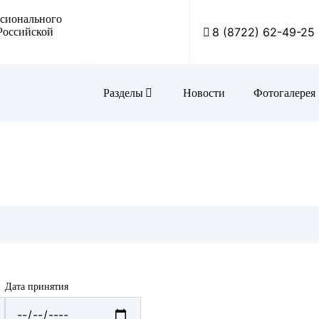
ссионального
8 (8722) 62-49-25
Российской
Разделы
Новости
Фотогалерея
АКТ К
Библи
Визитн
Внутри
Инфор
Дата принятия
Дата
Мероп